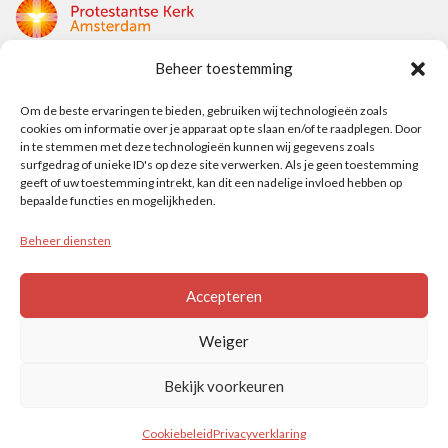
Beheer toestemming
Protestantse Kerk Amsterdam
Nieuwe Herengracht 18
Om de beste ervaringen te bieden, gebruiken wij technologieën zoals
cookies om informatie over je apparaat op te slaan en/of te raadplegen. Door
1018 DP Amsterdam
in te stemmen met deze technologieën kunnen wij gegevens zoals
surfgedrag of unieke ID's op deze site verwerken. Als je geen toestemming
t: 020 5353 700
geeft of uw toestemming intrekt, kan dit een nadelige invloed hebben op
e: info@protestantsamsterdam.nl
bepaalde functies en mogelijkheden.
Beheer diensten
Protestantse Diaconie Amsterdam
t: 06-13343219
Accepteren
e: info@diaconie.org
Weiger
Bekijk voorkeuren
© PROTESTANTSE KERK AMSTERDAM
Cookiebeleid
Privacyverklaring