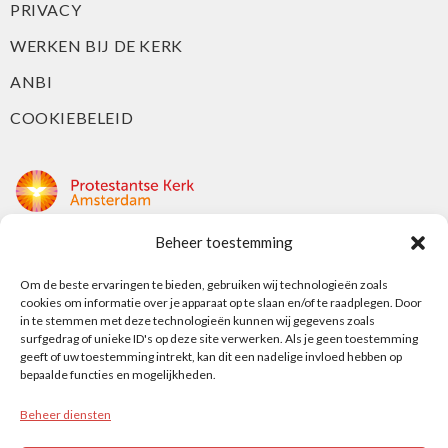
PRIVACY
WERKEN BIJ DE KERK
ANBI
COOKIEBELEID
Beheer toestemming
Protestantse Kerk Amsterdam
Nieuwe Herengracht 18
Om de beste ervaringen te bieden, gebruiken wij technologieën zoals
cookies om informatie over je apparaat op te slaan en/of te raadplegen. Door
1018 DP Amsterdam
in te stemmen met deze technologieën kunnen wij gegevens zoals
surfgedrag of unieke ID's op deze site verwerken. Als je geen toestemming
t: 020 5353 700
geeft of uw toestemming intrekt, kan dit een nadelige invloed hebben op
e: info@protestantsamsterdam.nl
bepaalde functies en mogelijkheden.
Beheer diensten
Protestantse Diaconie Amsterdam