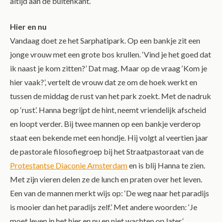
altijd aan de buitenkant.’
Hier en nu
Vandaag doet ze het Sarphatipark. Op een bankje zit een
jonge vrouw met een grote bos krullen. ‘Vind je het goed dat
ik naast je kom zitten?’ Dat mag. Maar op de vraag ‘Kom je
hier vaak?’, vertelt de vrouw dat ze om de hoek werkt en
tussen de middag de rust van het park zoekt. Met de nadruk
op ‘rust’. Hanna begrijpt de hint, neemt vriendelijk afscheid
en loopt verder. Bij twee mannen op een bankje verderop
staat een bekende met een hondje. Hij volgt al veertien jaar
de pastorale filosofiegroep bij het Straatpastoraat van de
Protestantse Diaconie Amsterdam
en is blij Hanna te zien.
Met zijn vieren delen ze de lunch en praten over het leven.
Een van de mannen merkt wijs op: ‘De weg naar het paradijs
is mooier dan het paradijs zelf.’ Met andere woorden: ‘Je
moet leven in het hier en nu en niet wachten op later.’