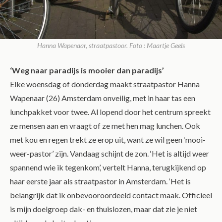
Hanna Wapenaar, straatpastoor. Foto : Maartje Geels
‘Weg naar paradijs is mooier dan paradijs’
Elke woensdag of donderdag maakt straatpastor Hanna
Wapenaar (26) Amsterdam onveilig, met in haar tas een
lunchpakket voor twee. Al lopend door het centrum spreekt
ze mensen aan en vraagt of ze met hen mag lunchen. Ook
met kou en regen trekt ze erop uit, want ze wil geen ‘mooi-
weer-pastor’ zijn. Vandaag schijnt de zon. ‘Het is altijd weer
spannend wie ik tegenkom’, vertelt Hanna, terugkijkend op
haar eerste jaar als straatpastor in Amsterdam. ‘Het is
belangrijk dat ik onbevooroordeeld contact maak. Officieel
is mijn doelgroep dak- en thuislozen, maar dat zie je niet