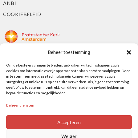
ANBI
COOKIEBELEID
Beheer toestemming
Protestantse Kerk Amsterdam
Om de beste ervaringen te bieden, gebruiken wij technologieën zoals
Nieuwe Herengracht 18
cookies om informatie over je apparaat op te slaan en/of te raadplegen. Door
1018 DP Amsterdam
in te stemmen met deze technologieën kunnen wij gegevens zoals
surfgedrag of unieke ID's op deze site verwerken. Als je geen toestemming
t: 020 5353 700
geeft of uw toestemming intrekt, kan dit een nadelige invloed hebben op
e: info@protestantsamsterdam.nl
bepaalde functies en mogelijkheden.
Beheer diensten
Protestantse Diaconie Amsterdam
t: 06-13343219
Accepteren
e: info@diaconie.org
Weiger