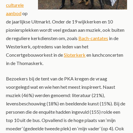
culturele
aanbod
op
de jaarlijkse Uitmarkt. Onder de 19 wijkkerken en 10
pioniersplekken wordt veel gedaan aan muziek, ook buiten
de reguliere kerkdiensten om, zoals
Bach-cantates
in de
Westerkerk, optredens van leden van het
Concertgebouworkest in de
Sloterkerk
en lunchconcerten
in de Thomaskerk.
Bezoekers bij de tent van de PKA kregen de vraag
voorgelegd wat en wie hen het meest inspireert. Naast
muziek (46%) werden genoemd: literatuur (21%),
levensbeschouwing (18%) en beeldende kunst (15%). Bij de
personen die de enquête hadden ingevuld (155) rolde een
top 10 uit de bus. Opvallend is de hoge plaats van ‘mijn
moeder’ (gedeelde tweede plek) en ‘mijn vader’ (op 4). Ook