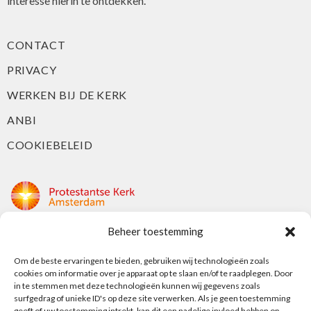
interesse hierin te ontdekken.
CONTACT
PRIVACY
WERKEN BIJ DE KERK
ANBI
COOKIEBELEID
Beheer toestemming
Protestantse Kerk Amsterdam
Om de beste ervaringen te bieden, gebruiken wij technologieën zoals
Nieuwe Herengracht 18
cookies om informatie over je apparaat op te slaan en/of te raadplegen. Door
1018 DP Amsterdam
in te stemmen met deze technologieën kunnen wij gegevens zoals
surfgedrag of unieke ID's op deze site verwerken. Als je geen toestemming
t: 020 5353 700
geeft of uw toestemming intrekt, kan dit een nadelige invloed hebben op