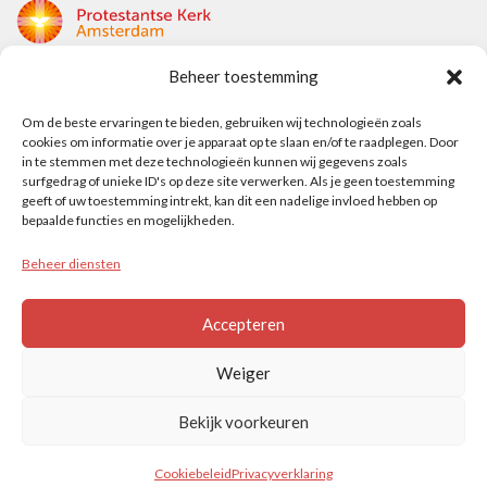
Beheer toestemming
Protestantse Kerk Amsterdam
Om de beste ervaringen te bieden, gebruiken wij technologieën zoals
Nieuwe Herengracht 18
cookies om informatie over je apparaat op te slaan en/of te raadplegen. Door
1018 DP Amsterdam
in te stemmen met deze technologieën kunnen wij gegevens zoals
surfgedrag of unieke ID's op deze site verwerken. Als je geen toestemming
t: 020 5353 700
geeft of uw toestemming intrekt, kan dit een nadelige invloed hebben op
e: info@protestantsamsterdam.nl
bepaalde functies en mogelijkheden.
Beheer diensten
Protestantse Diaconie Amsterdam
t: 06-13343219
Accepteren
e: info@diaconie.org
Weiger
Bekijk voorkeuren
© PROTESTANTSE KERK AMSTERDAM
Cookiebeleid
Privacyverklaring