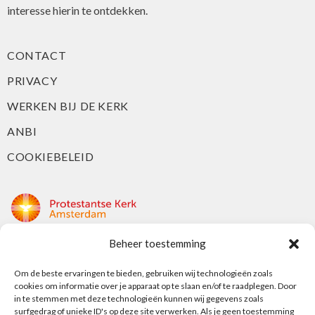
interesse hierin te ontdekken.
CONTACT
PRIVACY
WERKEN BIJ DE KERK
ANBI
COOKIEBELEID
Beheer toestemming
Protestantse Kerk Amsterdam
Om de beste ervaringen te bieden, gebruiken wij technologieën zoals
Nieuwe Herengracht 18
cookies om informatie over je apparaat op te slaan en/of te raadplegen. Door
1018 DP Amsterdam
in te stemmen met deze technologieën kunnen wij gegevens zoals
surfgedrag of unieke ID's op deze site verwerken. Als je geen toestemming
t: 020 5353 700