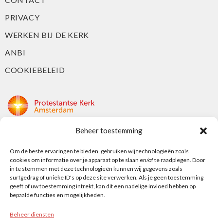
PRIVACY
WERKEN BIJ DE KERK
ANBI
COOKIEBELEID
Beheer toestemming
Protestantse Kerk Amsterdam
Nieuwe Herengracht 18
Om de beste ervaringen te bieden, gebruiken wij technologieën zoals
cookies om informatie over je apparaat op te slaan en/of te raadplegen. Door
1018 DP Amsterdam
in te stemmen met deze technologieën kunnen wij gegevens zoals
surfgedrag of unieke ID's op deze site verwerken. Als je geen toestemming
t: 020 5353 700
geeft of uw toestemming intrekt, kan dit een nadelige invloed hebben op
e: info@protestantsamsterdam.nl
bepaalde functies en mogelijkheden.
Beheer diensten
Protestantse Diaconie Amsterdam