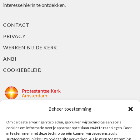
interesse hierin te ontdekken.
CONTACT
PRIVACY
WERKEN BIJ DE KERK
ANBI
COOKIEBELEID
Beheer toestemming
Protestantse Kerk Amsterdam
Nieuwe Herengracht 18
Om de beste ervaringen te bieden, gebruiken wij technologieën zoals
cookies om informatie over je apparaat op te slaan en/of te raadplegen. Door
1018 DP Amsterdam
in te stemmen met deze technologieën kunnen wij gegevens zoals
surfgedrag of unieke ID's op deze site verwerken. Als je geen toestemming