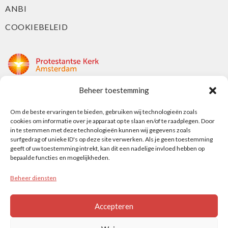
ANBI
COOKIEBELEID
Beheer toestemming
Protestantse Kerk Amsterdam
Nieuwe Herengracht 18
Om de beste ervaringen te bieden, gebruiken wij technologieën zoals
cookies om informatie over je apparaat op te slaan en/of te raadplegen. Door
1018 DP Amsterdam
in te stemmen met deze technologieën kunnen wij gegevens zoals
surfgedrag of unieke ID's op deze site verwerken. Als je geen toestemming
t: 020 5353 700
geeft of uw toestemming intrekt, kan dit een nadelige invloed hebben op
e: info@protestantsamsterdam.nl
bepaalde functies en mogelijkheden.
Beheer diensten
Protestantse Diaconie Amsterdam
t: 06-13343219
Accepteren
e: info@diaconie.org