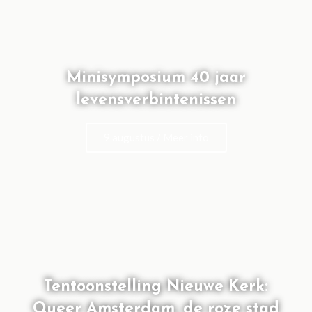
Minisymposium 40 jaar
levensverbintenissen
9 augustus / Meer info
Tentoonstelling Nieuwe Kerk:
Queer Amsterdam, de roze stad