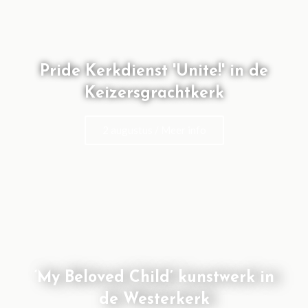
Pride Kerkdienst 'Unite!' in de
Keizersgrachtkerk
2 augustus / Meer info
‘My Beloved Child’ kunstwerk in
de Westerkerk