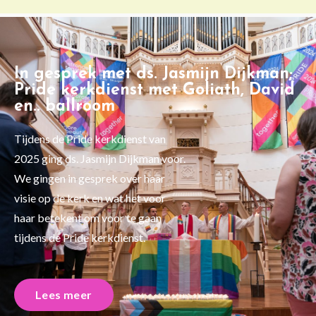
In gesprek met ds. Jasmijn Dijkman;
Pride kerkdienst met Goliath, David
en.. ballroom
Tijdens de Pride kerkdienst van
2025 ging ds. Jasmijn Dijkman voor.
We gingen in gesprek over haar
visie op de kerk en wat het voor
haar betekent om voor te gaan
tijdens de Pride kerkdienst.
Lees meer