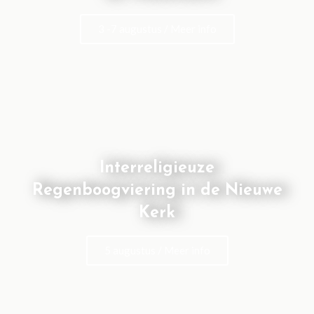
3 -7 augustus / Meer info
Interreligieuze
Regenboogviering in de Nieuwe
Kerk
5 augustus / Meer info