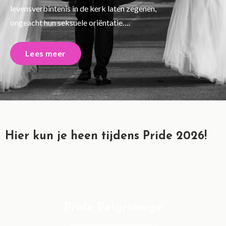
levensverbintenis in de kerk laten zegenen,
ongeacht hun seksuele oriëntatie….
Lees meer
Hier kun je heen tijdens Pride 2026!
Pride Pelgrimage