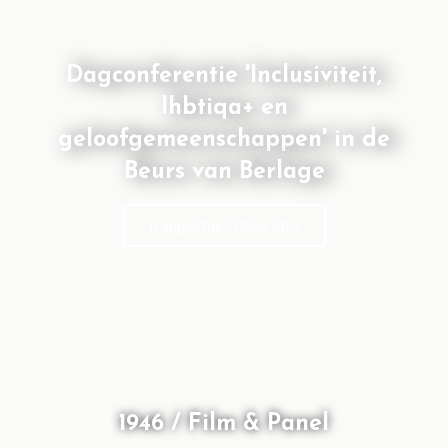
Dagconferentie 'Inclusiviteit,
lhbtiqa+ en
geloofgemeenschappen' in de
Beurs van Berlage
6 augustus / Meer info
1946 / Film & Panel