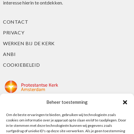
interesse hierin te ontdekken.
CONTACT
PRIVACY
WERKEN BIJ DE KERK
ANBI
COOKIEBELEID
Beheer toestemming
Protestantse Kerk Amsterdam
Nieuwe Herengracht 18
Om de beste ervaringen te bieden, gebruiken wij technologieën zoals
cookies om informatie over je apparaat op te slaan en/of te raadplegen. Door
1018 DP Amsterdam
in te stemmen met deze technologieën kunnen wij gegevens zoals
surfgedrag of unieke ID's op deze site verwerken. Als je geen toestemming
t: 020 5353 700