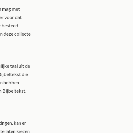
en mag met
er voor dat
te besteed
n deze collecte
ijke taal uit de
Bijbeltekst die
zen hebben.
 Bijbeltekst,
zingen, kan er
te laten kiezen