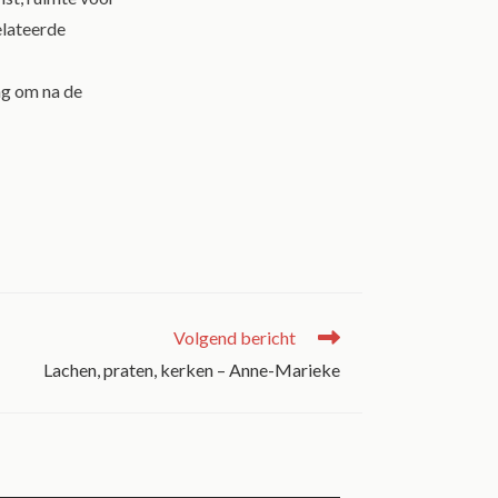
elateerde
ng om na de
Volgend bericht
Lachen, praten, kerken – Anne-Marieke