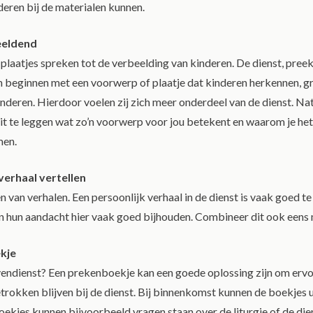
deren bij de materialen kunnen.
eeldend
laatjes spreken tot de verbeelding van kinderen. De dienst, pree
 beginnen met een voorwerp of plaatje dat kinderen herkennen, gr
nderen. Hierdoor voelen zij zich meer onderdeel van de dienst. Natu
it te leggen wat zo’n voorwerp voor jou betekent en waarom je het
en.
 verhaal vertellen
 van verhalen. Een persoonlijk verhaal in de dienst is vaak goed te
 hun aandacht hier vaak goed bijhouden. Combineer dit ook eens m
kje
endienst? Een prekenboekje kan een goede oplossing zijn om ervo
trokken blijven bij de dienst. Bij binnenkomst kunnen de boekjes 
oekjes kunnen bijvoorbeeld vragen staan over de liturgie of de die