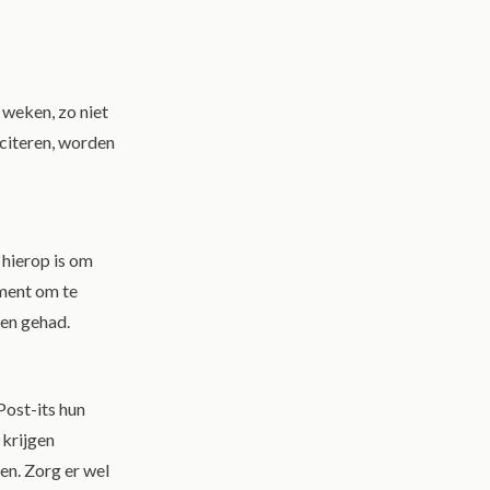
 weken, zo niet
iciteren, worden
 hierop is om
ment om te
ben gehad.
Post-its hun
krijgen
en. Zorg er wel