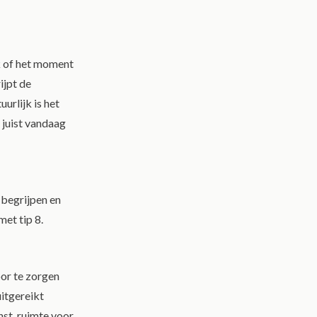
k of het moment
ijpt de
urlijk is het
 juist vandaag
 begrijpen en
et tip 8.
or te zorgen
uitgereikt
nst, ruimte voor