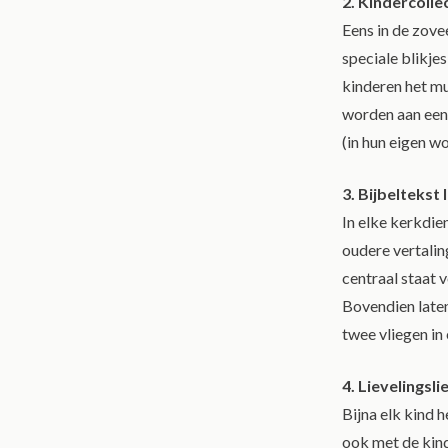
2. Kindercolle
Eens in de zove
speciale blikje
kinderen het mu
worden aan een 
(in hun eigen w
3. Bijbeltekst 
In elke kerkdien
oudere vertalin
centraal staat v
Bovendien laten
twee vliegen in
4. Lievelingsli
Bijna elk kind h
ook met de kind