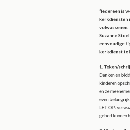
“Iedereen is w
kerkdiensten 
volwassenen. 
Suzanne Stoeli
eenvoudige tip
kerkdienst te
1. Teken/schrij
Danken en bidde
kinderen opschr
en ze meenemen 
even belangrijk 
LET OP: verwaar
gebed kunnen h