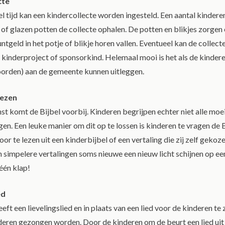
cte
el tijd kan een kindercollecte worden ingesteld. Een aantal kinder
s of glazen potten de collecte ophalen. De potten en blikjes zorgen 
ntgeld in het potje of blikje horen vallen. Eventueel kan de collec
kinderproject of sponsorkind. Helemaal mooi is het als de kindere
oorden) aan de gemeente kunnen uitleggen.
lezen
st komt de Bijbel voorbij. Kinderen begrijpen echter niet alle moeil
gen. Een leuke manier om dit op te lossen is kinderen te vragen de 
oor te lezen uit een kinderbijbel of een vertaling die zij zelf geko
 simpelere vertalingen soms nieuwe een nieuw licht schijnen op een
 één klap!
ed
eeft een lievelingslied en in plaats van een lied voor de kinderen te 
eren gezongen worden. Door de kinderen om de beurt een lied uit 