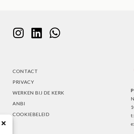
CONTACT
PRIVACY
P
WERKEN BIJ DE KERK
N
ANBI
1
COOKIEBELEID
t
e