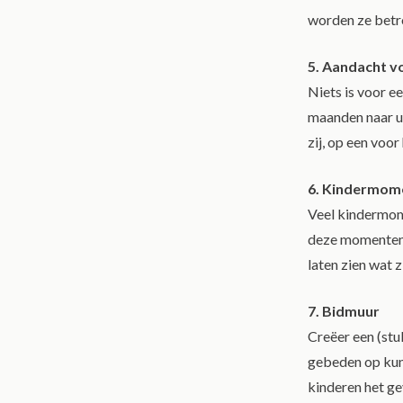
worden ze betr
5. Aandacht vo
Niets is voor e
maanden naar ui
zij, op een voo
6. Kindermome
Veel kindermome
deze momenten 
laten zien wat 
7. Bidmuur
Creëer een (stu
gebeden op kun
kinderen het ge